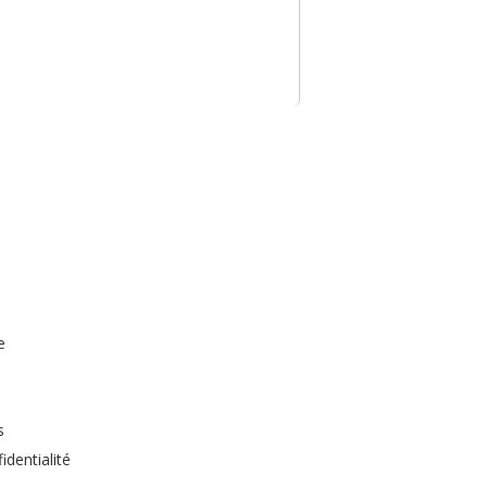
e
s
identialité