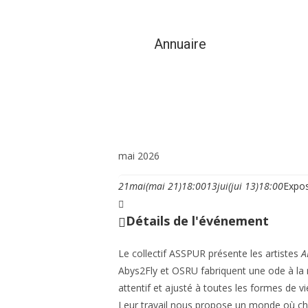
Annuaire
Vie municipale et cit
mai 2026
21
mai
(mai 21)
18:00
13
jui
(jui 13)
18:00
Expo
Détails de l'événement
Le collectif ASSPUR présente les artistes
A
Abys2Fly et OSRU fabriquent une ode à la n
attentif et ajusté à toutes les formes de vi
Leur travail nous propose un monde où chaq