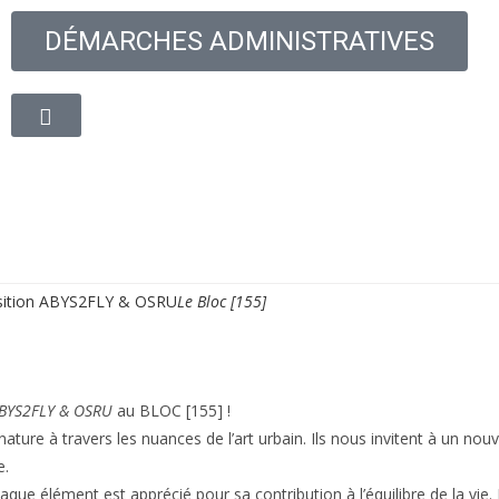
DÉMARCHES ADMINISTRATIVES
oyenne
Découvrir la ville
Vie quotidienne
Cadre de
sition ABYS2FLY & OSRU
Le Bloc [155]
BYS2FLY & OSRU
au BLOC [155] !
ature à travers les nuances de l’art urbain. Ils nous invitent à un no
e.
ue élément est apprécié pour sa contribution à l’équilibre de la vie. 