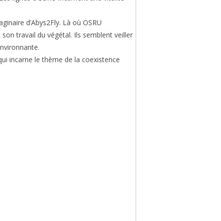
imaginaire d’Abys2Fly. Là où OSRU
n travail du végétal. Ils semblent veiller
environnante.
ui incarne le thème de la coexistence