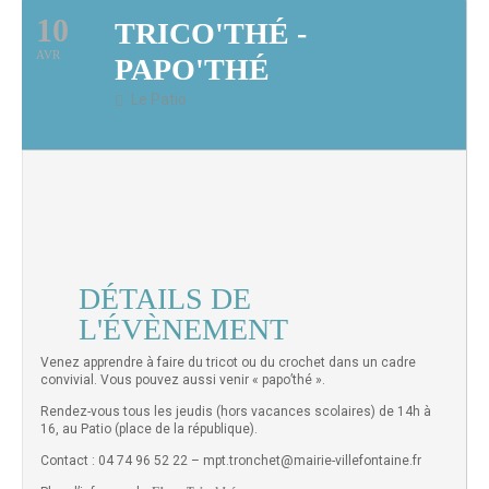
10
TRICO'THÉ -
AVR
PAPO'THÉ
Le Patio
DÉTAILS DE
L'ÉVÈNEMENT
Venez apprendre à faire du tricot ou du crochet dans un cadre
convivial. Vous pouvez aussi venir « papo’thé ».
Rendez-vous tous les jeudis (hors vacances scolaires) de 14h à
16, au Patio (place de la république).
Contact : 04 74 96 52 22 – mpt.tronchet@mairie-villefontaine.fr