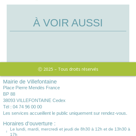
À VOIR AUSSI
Ⓒ 2025 – Tous droits réservés
Mairie de Villefontaine
Place Pierre Mendès France
BP 88
38093 VILLEFONTAINE Cedex
Tél : 04 74 96 00 00
Les services accueillent le public uniquement sur rendez-vous.
Horaires d’ouverture :
Le lundi, mardi, mercredi et jeudi de 8h30 à 12h et de 13h30 à
17h