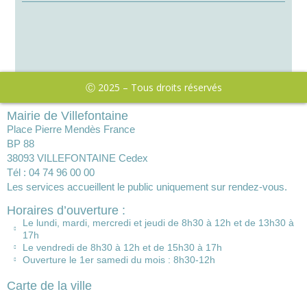
Ⓒ 2025 – Tous droits réservés
Mairie de Villefontaine
Place Pierre Mendès France
BP 88
38093 VILLEFONTAINE Cedex
Tél : 04 74 96 00 00
Les services accueillent le public uniquement sur rendez-vous.
Horaires d’ouverture :
Le lundi, mardi, mercredi et jeudi de 8h30 à 12h et de 13h30 à
17h
Le vendredi de 8h30 à 12h et de 15h30 à 17h
Ouverture le 1er samedi du mois : 8h30-12h
Carte de la ville