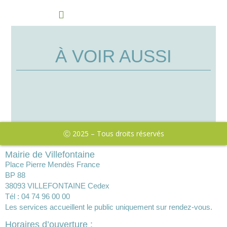
À VOIR AUSSI
Ⓒ 2025 – Tous droits réservés
Mairie de Villefontaine
Place Pierre Mendès France
BP 88
38093 VILLEFONTAINE Cedex
Tél : 04 74 96 00 00
Les services accueillent le public uniquement sur rendez-vous.
Horaires d’ouverture :