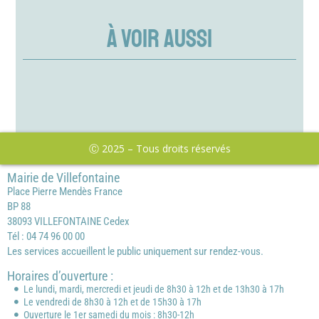
À VOIR AUSSI
Ⓒ 2025 – Tous droits réservés
Mairie de Villefontaine
Place Pierre Mendès France
BP 88
38093 VILLEFONTAINE Cedex
Tél : 04 74 96 00 00
Les services accueillent le public uniquement sur rendez-vous.
Horaires d’ouverture :
Le lundi, mardi, mercredi et jeudi de 8h30 à 12h et de 13h30 à 17h
Le vendredi de 8h30 à 12h et de 15h30 à 17h
Ouverture le 1er samedi du mois : 8h30-12h