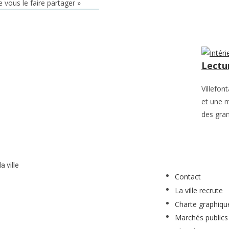
e vous le faire partager »
Lectu
Villefo
et une m
des gran
a ville
Contact
La ville recrute
Charte graphiqu
Marchés publics