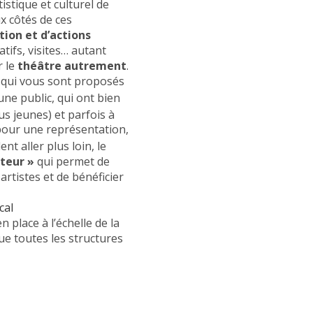
istique et culturel de
ux côtés de ces
ion et d’actions
atifs, visites… autant
r le
théâtre autrement
.
qui vous sont proposés
une public, qui ont bien
us jeunes) et parfois à
pour une représentation,
nt aller plus loin, le
ateur »
qui permet de
artistes et de bénéficier
cal
 place à l’échelle de la
ue toutes les structures