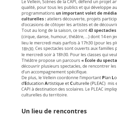
Le Vellein, Scènes de la CAPI, défend un projet art
qualité, pour tous les publics et qui développe a
programmations
un important volet de médiat
culturelles :
ateliers découverte, projets particip
d’occasions de côtoyer les artistes et de découvri
Tout au long de la saison, ce sont
43 spectacles
(cirque, danse, humour, théâtre, …) dont 14 en je
lieu le mercredi mais parfois à 17h30 (pour les pl
Ces spectacles sont ouverts aux familles 
18h30.
le mercredi soir à 18h30. Pour les classes qui veule
Théâtre propose un parcours
« École du spect
découvrir plusieurs spectacles, de rencontrer les 
d’un accompagnement spécifique.
De plus, le Vellein coordonne l’important
P
lan
L
o
d’
E
ducation
A
rtistique et
C
ulturelle (PLEAC)
mis en
CAPI à destination des scolaires. Le PLEAC impliq
culturelles du territoire.
Un lieu de rencontres