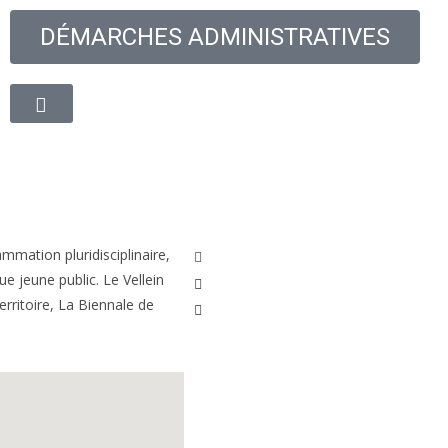
DÉMARCHES ADMINISTRATIVES
oyenne
Découvrir la ville
Vie quotidienne
Cadre de
mmation pluridisciplinaire,
e jeune public. Le Vellein
erritoire, La Biennale de