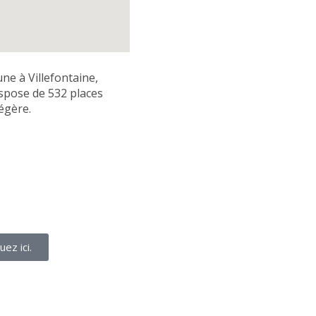
une à Villefontaine,
dispose de 532 places
égère.
ez ici.