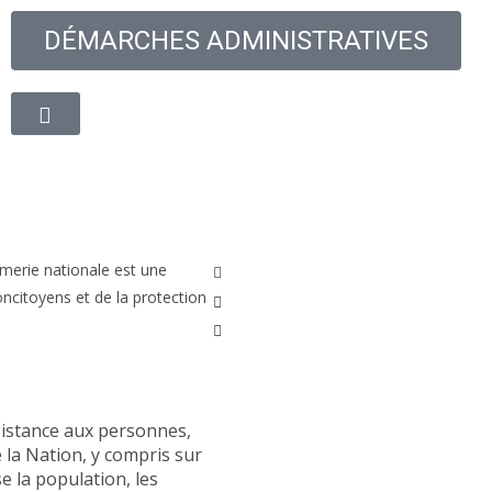
DÉMARCHES ADMINISTRATIVES
oyenne
Découvrir la ville
Vie quotidienne
Cadre de
armerie nationale est une
concitoyens et de la protection
ssistance aux personnes,
e la Nation, y compris sur
se la population, les