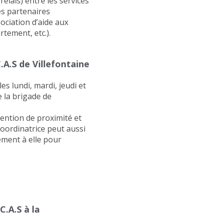
elais) entre les services
es partenaires
ociation d’aide aux
rtement, etc.).
.A.S de Villefontaine
es lundi, mardi, jeudi et
e la brigade de
vention de proximité et
 coordinatrice peut aussi
ement à elle pour
C.A.S à la