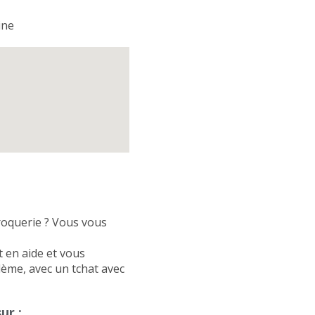
ine
croquerie ? Vous vous
t en aide et vous
lème, avec un tchat avec
ur :