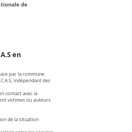
tionale de
.A.S en
place par la commune
C.C.A.S, indépendant des
n contact avec la
ient victimes ou auteurs
ion de la situation