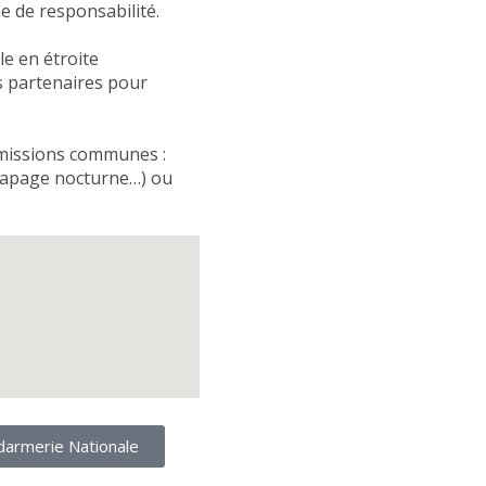
ne de responsabilité.
le en étroite
es partenaires pour
 missions communes :
, tapage nocturne…) ou
endarmerie Nationale