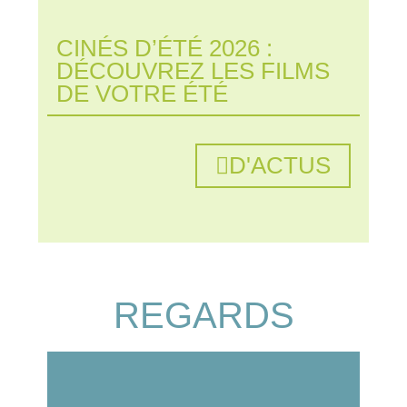
CINÉS D’ÉTÉ 2026 :
DÉCOUVREZ LES FILMS
DE VOTRE ÉTÉ
D'ACTUS
REGARDS
Mal
Gus
24 jan