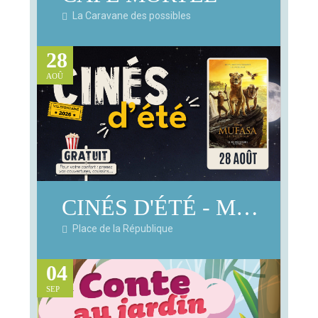
La Caravane des possibles
28
AOÛ
CINÉS D'ÉTÉ - MUFASA : LE ROI LION
Place de la République
04
SEP