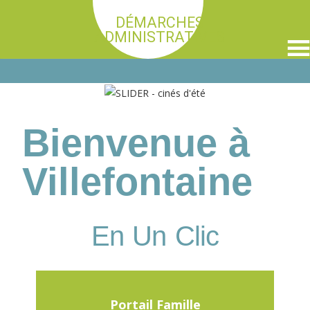
DÉMARCHES
ADMINISTRATIVES
Bienvenue à
Villefontaine
En Un Clic
Portail Famille