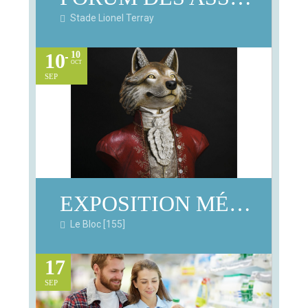
Stade Lionel Terray
10
10
OCT
SEP
EXPOSITION MÉLANIE BOURLON
Le Bloc [155]
17
SEP