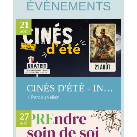
ÉVÈNEMENTS
21
AOÛ
CINÉS D'ÉTÉ - INDIANA JONES ET LE CADRAN DE LA DESTINÉE
Parc du Vellein
27
AOÛ