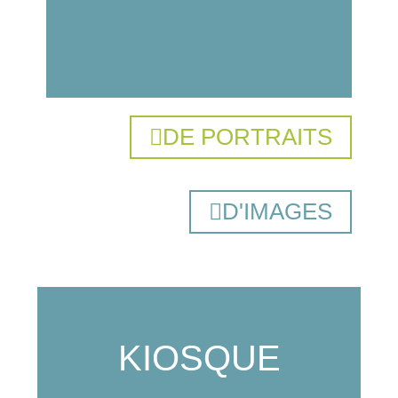
2023
Aucu
comm
DE PORTRAITS
D'IMAGES
KIOSQUE