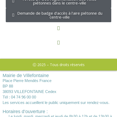
piétonnes dans le centre-ville
Demande de badge d'accès à l'aire piétonne du
centre-ville
Ⓒ 2025 – Tous droits réservés
Mairie de Villefontaine
Place Pierre Mendès France
BP 88
38093 VILLEFONTAINE Cedex
Tél : 04 74 96 00 00
Les services accueillent le public uniquement sur rendez-vous.
Horaires d’ouverture :
Le lundi, mardi, mercredi et jeudi de 8h30 à 12h et de 13h30 à