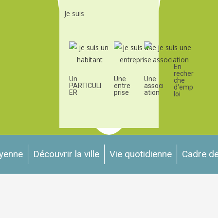
Je suis
En
recher
Un
Une
Une
che
PARTICULI
entre
associ
d'emp
ER
prise
ation
loi
oyenne
Découvrir la ville
Vie quotidienne
Cadre de