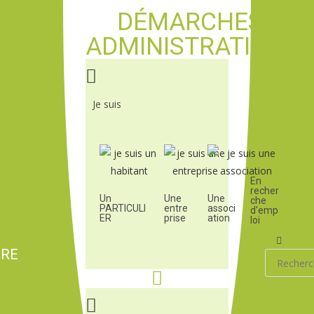
DÉMARCHES
ADMINISTRATIVES
Je suis
En
recher
Un
Une
Une
che
PARTICULI
entre
associ
d'emp
ER
prise
ation
loi
IRE