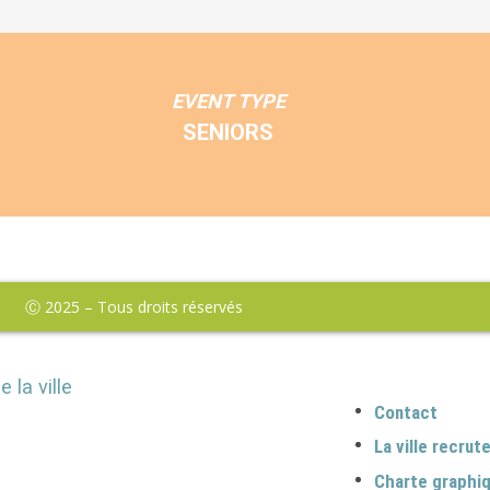
EVENT TYPE
SENIORS
Ⓒ 2025 – Tous droits réservés
e la ville
Contact
La ville recrut
Charte graphi