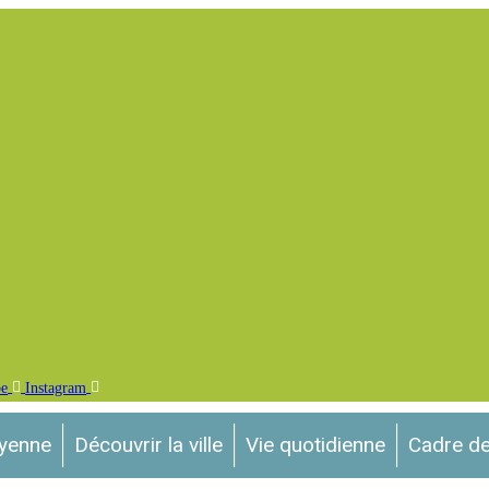
be
Instagram
oyenne
Découvrir la ville
Vie quotidienne
Cadre de