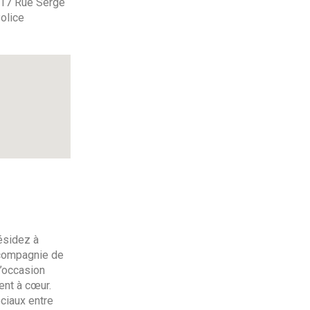
u 17 Rue Serge
olice
ésidez à
 compagnie de
l’occasion
ent à cœur.
ociaux entre