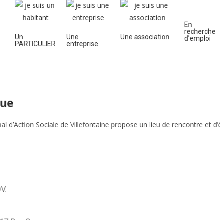
En
recherche
Un
Une
Une association
d'emploi
PARTICULIER
entreprise
oyenne
Découvrir la ville
Vie quotidienne
Cadre de
que
l d’Action Sociale de Villefontaine propose un lieu de rencontre et
V.