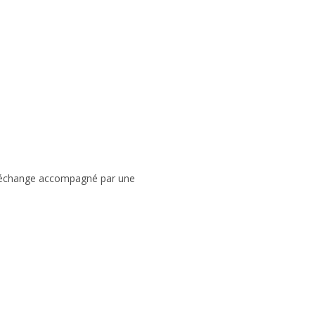
 vie
Sortir & bouger
 d’échange accompagné par une