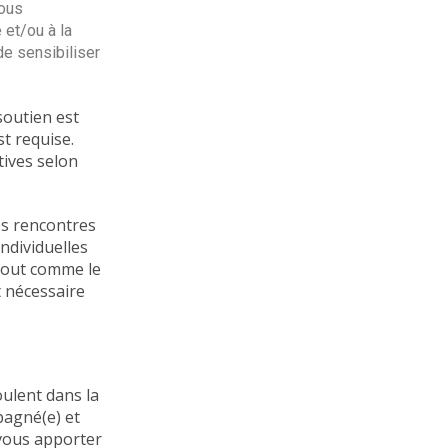
-vous
 et/ou à la
de sensibiliser
soutien est
t requise.
tives selon
es rencontres
ndividuelles
Tout comme le
t nécessaire
oulent dans la
pagné(e) et
 vous apporter