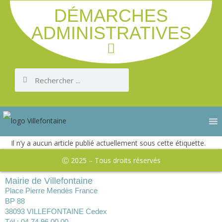
DÉMARCHES
ADMINISTRATIVES
Il n’y a aucun article publié actuellement sous cette étiquette.
Ⓒ 2025 – Tous droits réservés
Mairie de Villefontaine
Place Pierre Mendès France
BP 88
38093 VILLEFONTAINE Cedex
Tél : 04 74 96 00 00