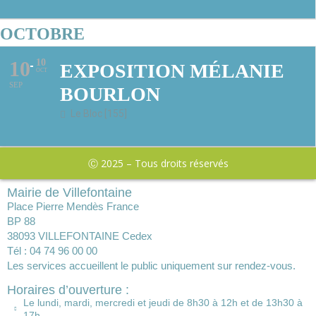
OCTOBRE
10
10
EXPOSITION MÉLANIE
OCT
SEP
BOURLON
Le Bloc [155]
Ⓒ 2025 – Tous droits réservés
Mairie de Villefontaine
Place Pierre Mendès France
BP 88
38093 VILLEFONTAINE Cedex
Tél : 04 74 96 00 00
Les services accueillent le public uniquement sur rendez-vous.
Horaires d’ouverture :
Le lundi, mardi, mercredi et jeudi de 8h30 à 12h et de 13h30 à
17h