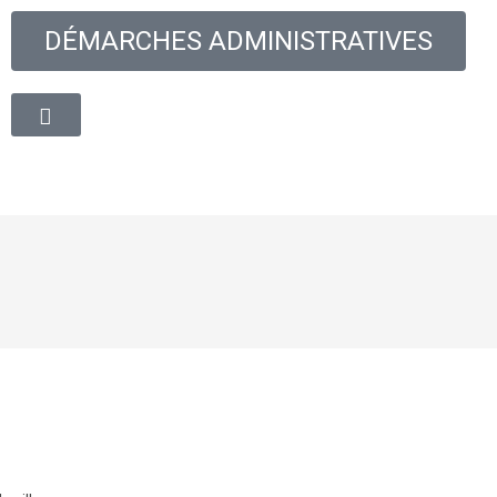
DÉMARCHES ADMINISTRATIVES
oyenne
Découvrir la ville
Vie quotidienne
Cadre de