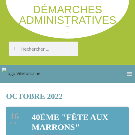
DÉMARCHES
ADMINISTRATIVES
OCTOBRE 2022
16
40ÈME "FÊTE AUX
OCT
MARRONS"