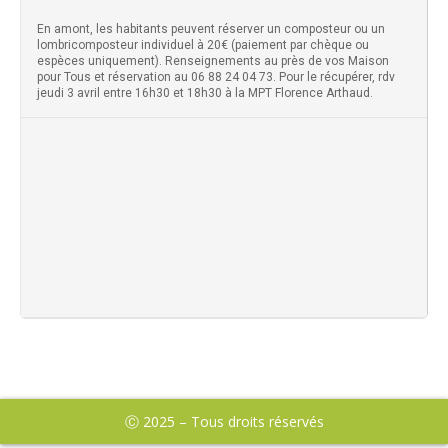
En amont, les habitants peuvent réserver un composteur ou un
lombricomposteur individuel à 20€ (paiement par chèque ou
espèces uniquement). Renseignements au près de vos Maison
pour Tous et réservation au 06 88 24 04 73. Pour le récupérer, rdv
jeudi 3 avril entre 16h30 et 18h30 à la MPT Florence Arthaud.
Ⓒ 2025 – Tous droits réservés