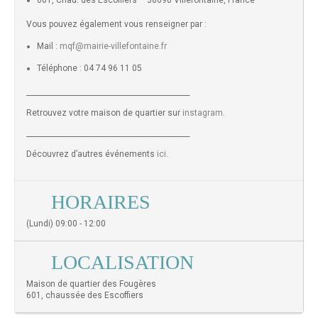
601, Chau. des Escoffiers – 38090 Villefontaine, France
Vous pouvez également vous renseigner par :
Mail :
mqf@mairie-villefontaine.fr
Téléphone : 04 74 96 11 05
______________________________________________
Retrouvez votre maison de quartier sur
instagram
.
______________________________________________
Découvrez d’autres événements
ici
.
HORAIRES
(Lundi) 09:00 - 12:00
LOCALISATION
Maison de quartier des Fougères
601, chaussée des Escoffiers