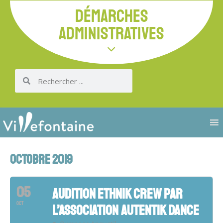
DÉMARCHES
ADMINISTRATIVES
OCTOBRE 2019
05
AUDITION ETHNIK CREW PAR
OCT
L’ASSOCIATION AUTENTIK DANCE