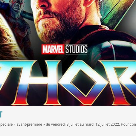
T
éciale « avant-première » d
u vendredi 8 juillet au mardi 12 juillet 2022. Pour 