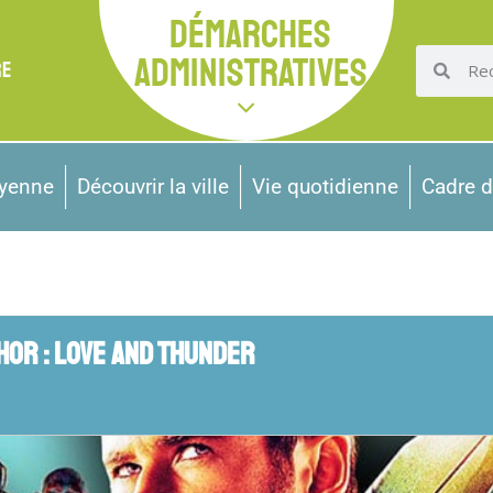
DÉMARCHES
ADMINISTRATIVES
RE
oyenne
Découvrir la ville
Vie quotidienne
Cadre d
HOR : LOVE AND THUNDER