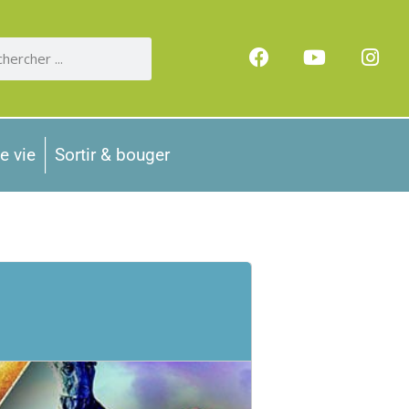
e vie
Sortir & bouger