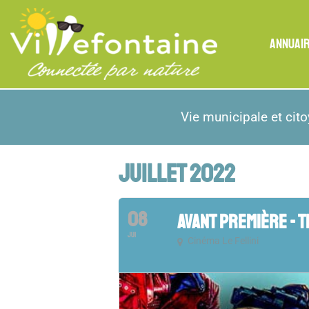
ANNUAI
Vie municipale et cit
JUILLET 2022
08
AVANT PREMIÈRE - T
JUI
Cinéma Le Fellini