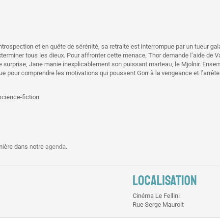
ntrospection et en quête de sérénité, sa retraite est interrompue par un tueur ga
terminer tous les dieux. Pour affronter cette menace, Thor demande l’aide de Val
 surprise, Jane manie inexplicablement son puissant marteau, le Mjolnir. Ensem
pour comprendre les motivations qui poussent Gorr à la vengeance et l’arrêter av
science-fiction
mière dans notre
agenda
.
LOCALISATION
Cinéma Le Fellini
Rue Serge Mauroit