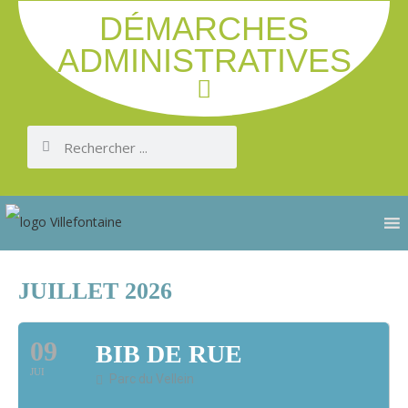
DÉMARCHES
ADMINISTRATIVES
JUILLET 2026
09
BIB DE RUE
JUI
Parc du Vellein