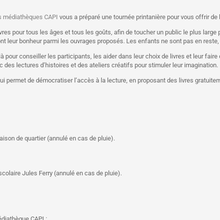
s médiathèques CAPI
vous a préparé une tournée printanière pour vous offrir de
ivres pour tous les âges et tous les goûts, afin de toucher un public le plus lar
 leur bonheur parmi les ouvrages proposés. Les enfants ne sont pas en reste, il
 pour conseiller les participants, les aider dans leur choix de livres et leur fai
es lectures d’histoires et des ateliers créatifs pour stimuler leur imagination.
e qui permet de démocratiser l’accès à la lecture, en proposant des livres gratuit
ison de quartier (annulé en cas de pluie).
colaire Jules Ferry (annulé en cas de pluie).
édiathèque CAPI :