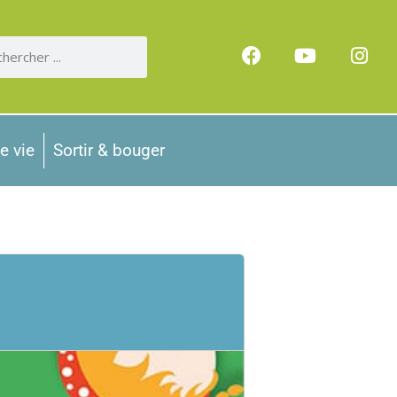
e vie
Sortir & bouger