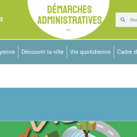
DÉMARCHES
ADMINISTRATIVES
RE
oyenne
Découvrir la ville
Vie quotidienne
Cadre d