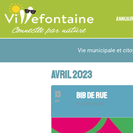
ANNUAI
Vie municipale et cit
AVRIL 2023
13
BIB DE RUE
AVR
Villefontaine