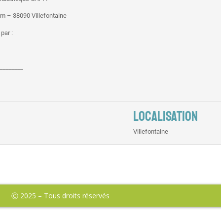
um – 38090 Villefontaine
par :
________
LOCALISATION
Villefontaine
Ⓒ 2025 – Tous droits réservés