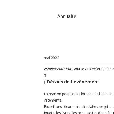
Annuaire
Vie municipale et cit
mai 2024
25
mai
09:00
17:00
Bourse aux vêtements
Ma
Détails de l'évènement
La maison pour tous Florence Arthaud et l
vêtements.
Favorisons l’économie circulaire : ne jeton
jouets, les livres, les accessoires de puéri