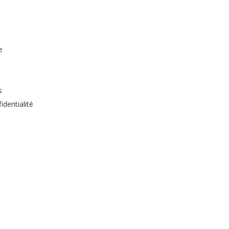
e
s
identialité