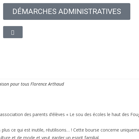
DÉMARCHES ADMINISTRATIVES
oyenne
Découvrir la ville
Vie quotidienne
Cadre de
ison pour tous Florence Arthaud
’association des parents d’élèves « Le sou des écoles le haut des Fo
s plus ce qui est inutile, réutilisons… ! Cette bourse concerne unique
culture et de mode et veut garder un esprit familial.