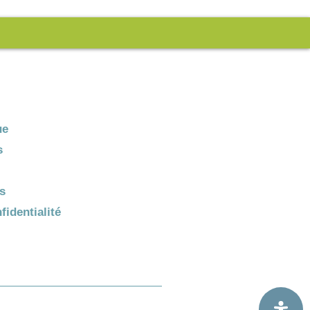
ue
s
s
fidentialité