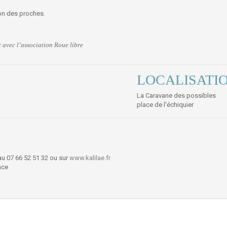
ion des proches.
 avec l’association Roue libre
LOCALISATI
La Caravane des possibles
place de l'échiquier
au 07 66 52 51 32 ou sur
www.kalilae.fr
nce