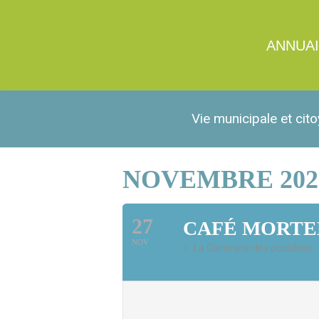
ANNUA
Vie municipale et cit
NOVEMBRE 202
27
CAFÉ MORTE
NOV
La Caravane des possibles