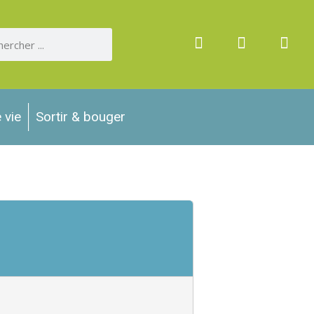
 vie
Sortir & bouger