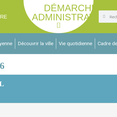
DÉMARCHES
ADMINISTRATIVES
IRE
oyenne
Découvrir la ville
Vie quotidienne
Cadre de
6
L