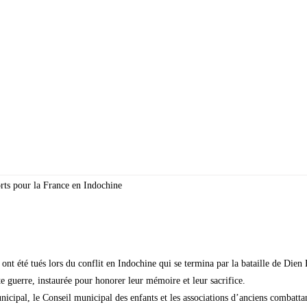
oyenne
Découvrir la ville
Vie quotidienne
Cadre de
s pour la France en Indochine
ont été tués lors du conflit en Indochine qui se termina par la bataille de Dien
 guerre, instaurée pour honorer leur mémoire et leur sacrifice.
icipal, le Conseil municipal des enfants et les associations d’anciens combatta