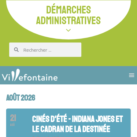
DÉMARCHES
ADMINISTRATIVES
AOÛT 2026
21
CINÉS D'ÉTÉ - INDIANA JONES ET
AOÛ
LE CADRAN DE LA DESTINÉE