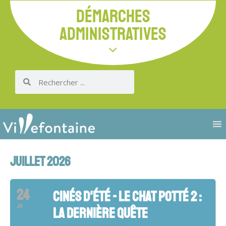
DÉMARCHES
ADMINISTRATIVES
JUILLET 2026
24
CINÉS D'ÉTÉ - LE CHAT POTTÉ 2 :
JUI
LA DERNIÈRE QUÊTE