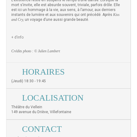
L’existence reste en suspens le temps d’une danse. Lorsque la
mort s’invite, elle est absurde souvent, triviale, parfois drôle. Elle
est ici un hommage à la vie, aux sens, à l’amour, aux derniers
instants de lumière et aux souvenirs qui ont précédé. Après
Kiss
and Cry,
un voyage d’une aussi grande beauté.
+ d’info
Crédits photo : © Julien Lambert
HORAIRES
(Jeudi) 18:30 - 19:45
LOCALISATION
Théâtre du Vellein
149 avenue du Driève, Villefontaine
CONTACT