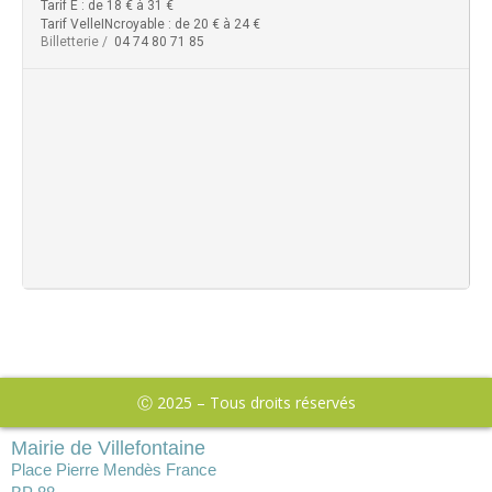
Tarif E : de 18 € à 31 €
Tarif VelleINcroyable : de 20 € à 24 €
Billetterie /
04 74 80 71 85
Ⓒ 2025 – Tous droits réservés
Mairie de Villefontaine
Place Pierre Mendès France