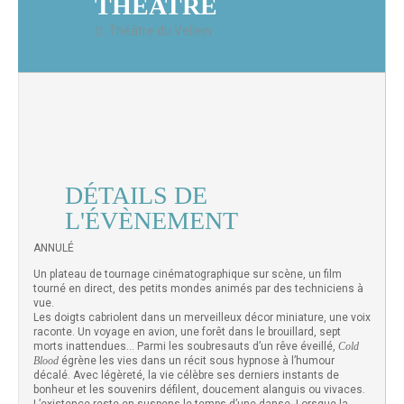
THEATRE
Théâtre du Vellein
DÉTAILS DE
L'ÉVÈNEMENT
ANNULÉ
Un plateau de tournage cinématographique sur scène, un film
tourné en direct, des petits mondes animés par des techniciens à
vue.
Les doigts cabriolent dans un merveilleux décor miniature, une voix
raconte. Un voyage en avion, une forêt dans le brouillard, sept
morts inattendues… Parmi les soubresauts d’un rêve éveillé,
Cold
Blood
égrène les vies dans un récit sous hypnose à l’humour
décalé. Avec légèreté, la vie célèbre ses derniers instants de
bonheur et les souvenirs défilent, doucement alanguis ou vivaces.