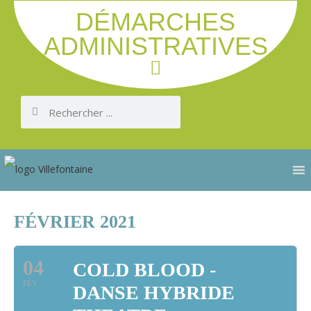
DÉMARCHES
ADMINISTRATIVES
FÉVRIER 2021
04
COLD BLOOD -
FÉV
DANSE HYBRIDE