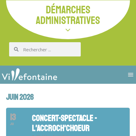
DÉMARCHES
ADMINISTRATIVES
JUIN 2026
13
CONCERT-SPECTACLE -
JUI
L'ACCROCH'CHOEUR