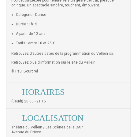
hop décomplexée pour tendre vers un geste délicat, presque
onirique. Un spectacle sincère, touchant, émouvant.
Catégorie : Danse
Durée : 1h15
A partir de 12 ans
Tarifs : entre 10 et 25 €
Retrouvez d’autres dates de la programmation du Vellein
ici
.
Retrouvez plus d’information sur le site du
Vellein
.
© Paul Bourdrel
HORAIRES
(Jeudi) 20:00 - 21:15
LOCALISATION
Théâtre du Vellein / Les Scènes de la CAPI
Avenue du Drieve