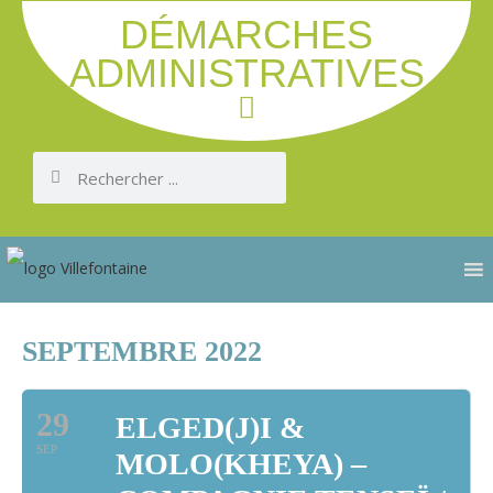
DÉMARCHES
ADMINISTRATIVES
SEPTEMBRE 2022
29
ELGED(J)I &
SEP
MOLO(KHEYA) –