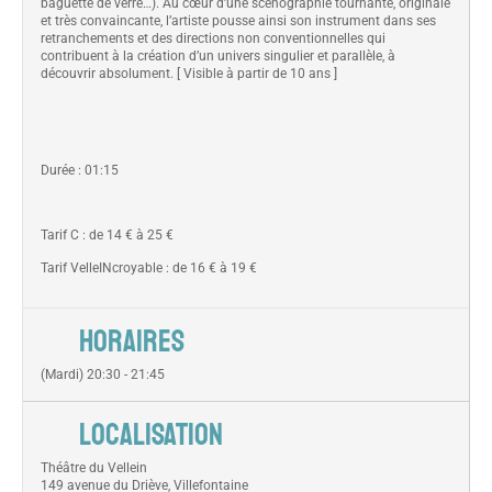
baguette de verre…). Au cœur d’une scénographie tournante, originale
et très convaincante, l’artiste pousse ainsi son instrument dans ses
retranchements et des directions non conventionnelles qui
contribuent à la création d’un univers singulier et parallèle, à
découvrir absolument. [ Visible à partir de 10 ans ]
Durée : 01:15
Tarif C : de 14 € à 25 €
Tarif VelleINcroyable : de 16 € à 19 €
HORAIRES
(Mardi) 20:30 - 21:45
LOCALISATION
Théâtre du Vellein
149 avenue du Driève, Villefontaine