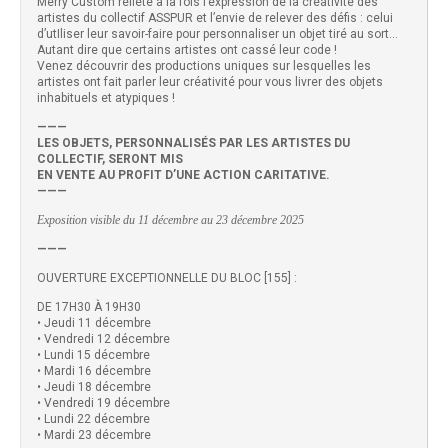
Merry Custom reflète à la fois l’expression de la créativité des
artistes du collectif ASSPUR et l’envie de relever des défis : celui
d’utIliser leur savoir-faire pour personnaliser un objet tiré au sort…
Autant dire que certains artistes ont cassé leur code !
Venez découvrir des productions uniques sur lesquelles les
artistes ont fait parler leur créativité pour vous livrer des objets
inhabituels et atypiques !
———
LES OBJETS, PERSONNALISÉS PAR LES ARTISTES DU
COLLECTIF, SERONT MIS
EN VENTE AU PROFIT D’UNE ACTION CARITATIVE.
———
Exposition visible du 11 décembre au 23 décembre 2025
———
OUVERTURE EXCEPTIONNELLE DU BLOC [155] :
DE 17H30 À 19H30
• Jeudi 11 décembre
• Vendredi 12 décembre
• Lundi 15 décembre
• Mardi 16 décembre
• Jeudi 18 décembre
• Vendredi 19 décembre
• Lundi 22 décembre
• Mardi 23 décembre