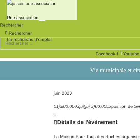
Une association
Rechercher
Rechercher
En recherche d'emploi
Facebook-f
Youtube
Vie municipale et ci
juin 2023
01
jui
00:00
03
jui
(jui 3)
00:00
Exposition de Sv
Détails de l'évènement
La
Maison Pour Tous des Roches
organise 