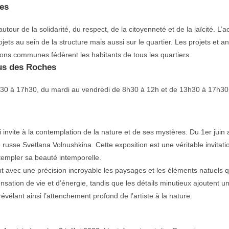
les
utour de la solidarité, du respect, de la citoyenneté et de la laïcité. L’
ets au sein de la structure mais aussi sur le quartier. Les projets et an
ons communes fédèrent les habitants de tous les quartiers.
ous des Roches
3h30 à 17h30, du mardi au vendredi de 8h30 à 12h et de 13h30 à 17h30 
ui invite à la contemplation de la nature et de ses mystères. Du 1er juin
te russe Svetlana Volnushkina. Cette exposition est une véritable invitat
ntempler sa beauté intemporelle.
t avec une précision incroyable les paysages et les éléments natuels q
sation de vie et d’énergie, tandis que les détails minutieux ajoutent u
évélant ainsi l’attenchement profond de l’artiste à la nature.