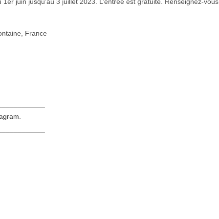
du 1er juin jusqu’au 3 juillet 2023. L’entrée est gratuite. Renseignez-v
ontaine, France
____________
tagram
.
____________