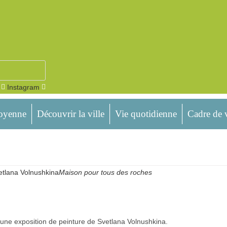
Instagram
toyenne
Découvrir la ville
Vie quotidienne
Cadre de 
etlana Volnushkina
Maison pour tous des roches
une exposition de peinture de Svetlana Volnushkina.