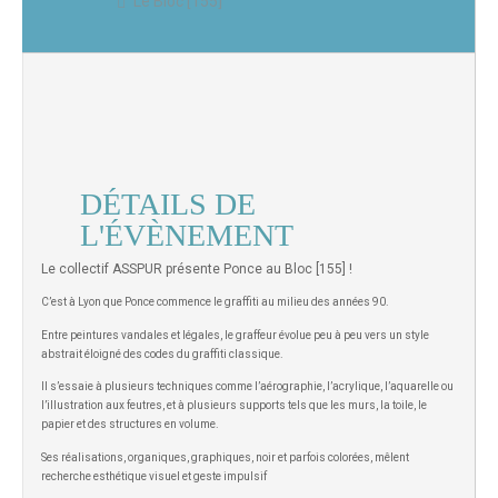
Le Bloc [155]
DÉTAILS DE
L'ÉVÈNEMENT
Le collectif ASSPUR présente Ponce au Bloc [155] !
C’est à Lyon que Ponce commence le graffiti
au milieu des années 90.
Entre peintures vandales et légales, le graffeur
évolue peu à peu vers un style
abstrait éloigné
des codes du graffiti classique.
Il s’essaie à plusieurs techniques comme
l’aérographie, l’acrylique, l’aquarelle ou
l’illustration aux feutres, et à plusieurs
supports tels que les murs, la toile,
le
papier et des structures en volume.
Ses réalisations, organiques, graphiques, noir
et parfois colorées, mêlent
recherche
esthétique visuel et geste impulsif