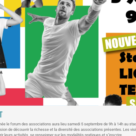
T
ée le forum des associations aura lieu samedi 5 septembre de 9h à 14h au stad
n de découvrir la richesse et la diversité des associations présentes. Les visit
 leurs activités, se renseigner sur les modalités pratiques et s’inscrire.