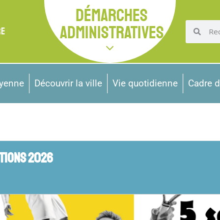
DÉMARCHES
ADMINISTRATIVES
RE
oyenne
Découvrir la ville
Vie quotidienne
Cadre d
TIONS 2026