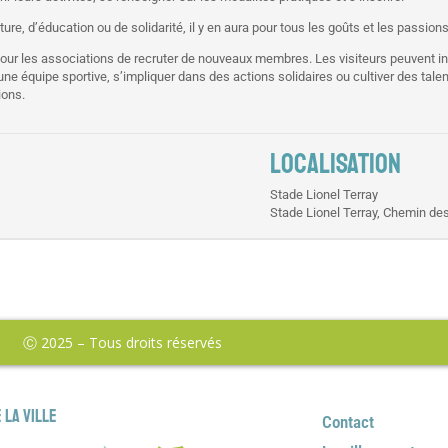
lture, d’éducation ou de solidarité, il y en aura pour tous les goûts et les passions
our les associations de recruter de nouveaux membres. Les visiteurs peuvent in
une équipe sportive, s’impliquer dans des actions solidaires ou cultiver des tale
ions.
LOCALISATION
Stade Lionel Terray
Stade Lionel Terray, Chemin des
Ⓒ 2025 – Tous droits réservés
 la ville
Contact