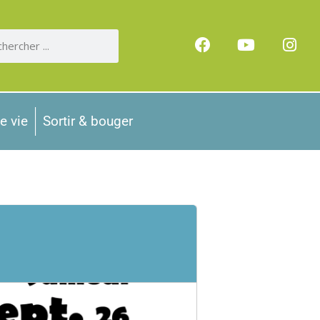
e vie
Sortir & bouger