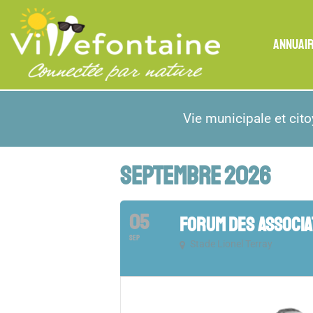
ANNUAI
Vie municipale et cit
SEPTEMBRE 2026
05
FORUM DES ASSOCIA
SEP
Stade Lionel Terray