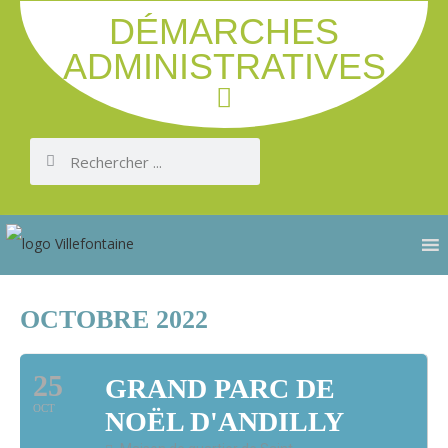
DÉMARCHES
ADMINISTRATIVES
OCTOBRE 2022
25
GRAND PARC DE
OCT
NOËL D'ANDILLY