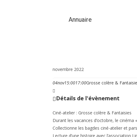
Annuaire
Vie municipale et cit
novembre 2022
04
nov
15:00
17:00
Grosse colère & Fantaisi
Détails de l'évènement
Ciné-atelier : Grosse colère & Fantaisies
Durant les vacances d’octobre, le cinéma « L
Collectionne les bagdes ciné-atelier et par
Lecture d’une histoire avec l’association Lire