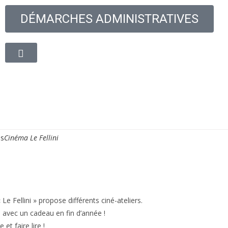
DÉMARCHES ADMINISTRATIVES
oyenne
Découvrir la ville
Vie quotidienne
Cadre de
es
Cinéma Le Fellini
e Fellini » propose différents ciné-ateliers.
s avec un cadeau en fin d’année !
 et faire lire !