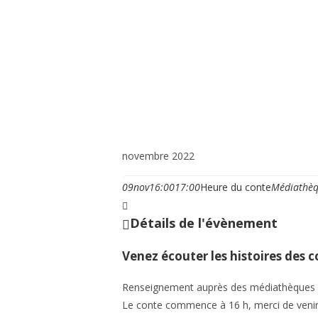
Vie municipale et cit
novembre 2022
09
nov
16:00
17:00
Heure du conte
Médiathèq
Détails de l'évènement
Venez écouter les histoires des con
Renseignement auprès des médiathèques
Le conte commence à 16 h, merci de venir