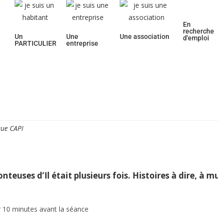
En
recherche
Un
Une
Une association
d'emploi
PARTICULIER
entreprise
oyenne
Découvrir la ville
Vie quotidienne
Cadre d
ue CAPI
teuses d’Il était plusieurs fois. Histoires à dire, à murm
 10 minutes avant la séance