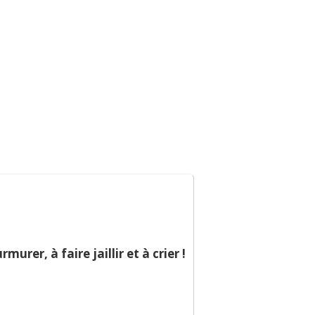
e vie
Sortir & bouger
urer, à faire jaillir et à crier !