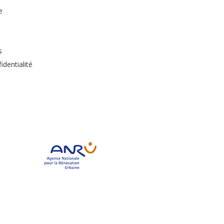
e
s
identialité