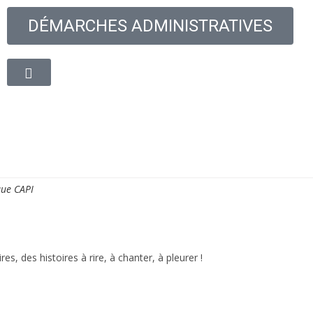
DÉMARCHES ADMINISTRATIVES
oyenne
Découvrir la ville
Vie quotidienne
Cadre de
ue CAPI
es, des histoires à rire, à chanter, à pleurer !