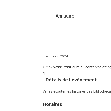
Annuaire
Vie municipale et cit
novembre 2024
13
nov
16:00
17:00
Heure du conte
Médiathèq
Détails de l'évènement
Venez écouter les histoires des bibliothécair
Horaires