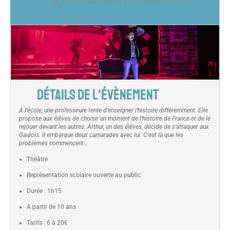
Théâtre du Vellein / Les Scènes de la CAPI
DÉTAILS DE L'ÉVÈNEMENT
À l’école, une professeure tente d’enseigner l’histoire différemment. Elle
propose aux élèves de choisir un moment de l’histoire de France et de le
rejouer devant les autres. Arthur, un des élèves, décide de s’attaquer aux
Gaulois. Il embarque deux camarades avec lui. C’est là que les
problèmes commencent…
Théâtre
Représentation scolaire ouverte au public
Durée : 1h15
A partir de 10 ans
Tarifs : 6 à 20€