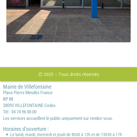
Ⓒ 2025 – Tous droits réservés
Mairie de Villefontaine
Place Pierre Mendès France
BP 88
38093 VILLEFONTAINE Cedex
Tél : 04 74 96 00 00
Les services accueillent le public uniquement sur rendez-vous.
Horaires d’ouverture :
Le lundi, mardi, mercredi et jeudi de 8h30 à 12h et de 13h30 à 17h