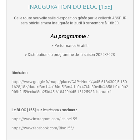
INAUGURATION DU BLOC [155]
Celle toute nouvelle salle d’exposition gérée par le
collectif ASSPUR
sera officiellement inaugurée le jeudi 8 septembre à 18h30.
Au programme :
> Performance Graffiti
> Distribution du programme de la saison 2022/2023
Itinéraire :
https://www.google.fr/maps/place/CAP+Noriz’/@45.6184309,5.150
1628,18z/data=!3m1!4b1!4m5!3m4!1s0x47f4d30edbf46581:0xd0b2
9f6b2d59ecba!8m2!3d45.618429!4d5.1512598?shorturl=1
Le BLOC [155] sur les réseaux sociaux :
https://www.instagram.com/lebloc155
https://www.facebook.com/Bloc155/