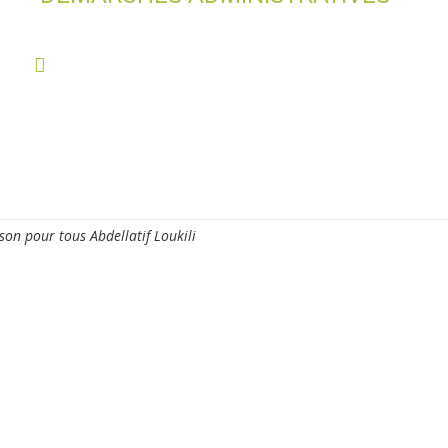
oyenne
Découvrir la ville
Vie quotidienne
Cadre de
son pour tous Abdellatif Loukili