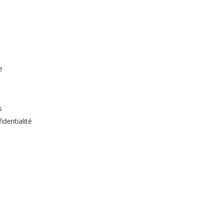
e
s
identialité