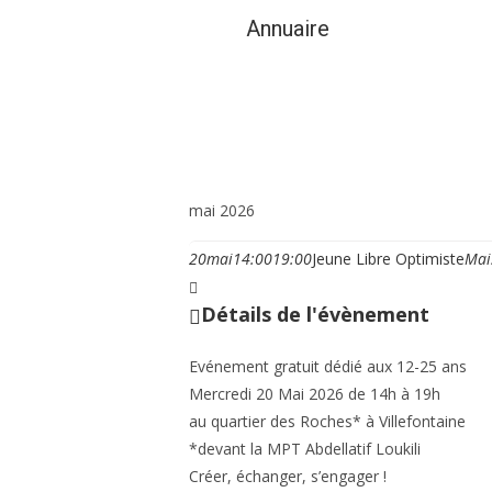
Annuaire
Vie municipale et cit
mai 2026
20
mai
14:00
19:00
Jeune Libre Optimiste
Mai
Détails de l'évènement
Evénement gratuit dédié aux 12-25 ans
Mercredi 20 Mai 2026 de 14h à 19h
au quartier des Roches* à Villefontaine
*devant la MPT Abdellatif Loukili
Créer, échanger, s’engager !