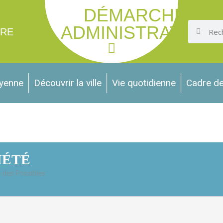
DÉMARCHES
ADMINISTRATIVES
IRE
oyenne
Découvrir la ville
Vie quotidienne
Cadre de
IÉTÉ
 des Possibles