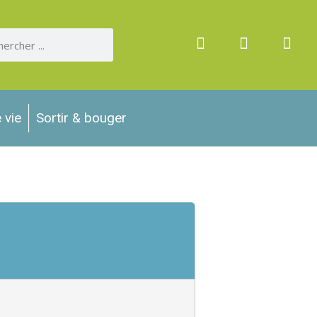
 vie
Sortir & bouger