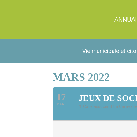
ANNUA
Vie municipale et cit
MARS 2022
17
JEUX DE SOC
MAR
Café associatif La Caravane