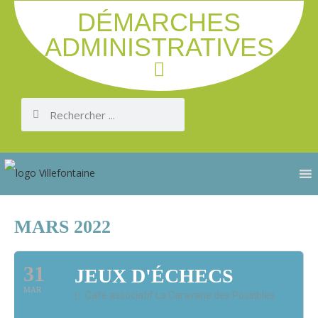
DÉMARCHES
ADMINISTRATIVES
MARS 2022
31
JEUX D'ÉCHECS
MAR
Café associatif La Caravane des Possibles