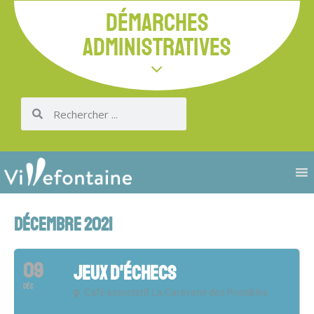
DÉMARCHES
ADMINISTRATIVES
DÉCEMBRE 2021
09
JEUX D'ÉCHECS
DÉC
Café associatif La Caravane des Possibles