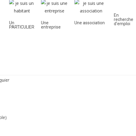
En
recherche
Un
Une
Une association
d'emploi
PARTICULIER
entreprise
oyenne
Découvrir la ville
Vie quotidienne
Cadre de
iquier
ble)