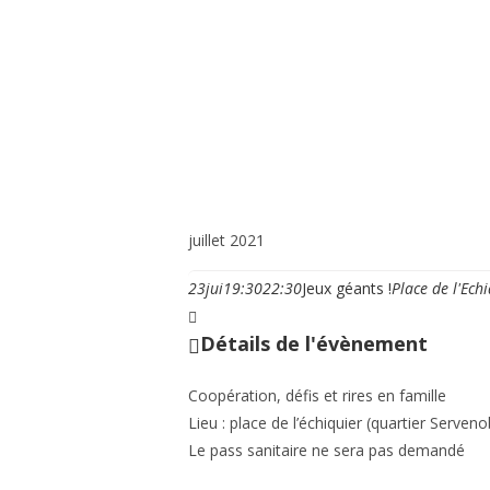
Vie municipale et cit
juillet 2021
23
jui
19:30
22:30
Jeux géants !
Place de l'Ech
Détails de l'évènement
Coopération, défis et rires en famille
Lieu : place de l’échiquier (quartier Serveno
Le pass sanitaire ne sera pas demandé