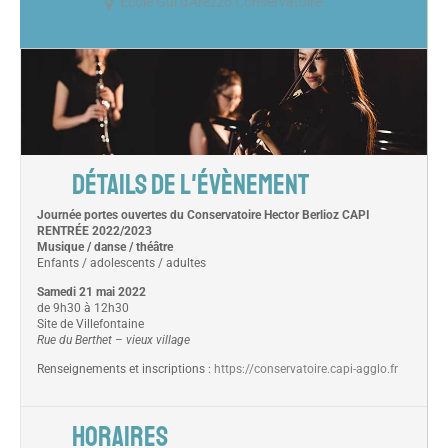
Ecole Gui d'Arezzo Conservatoire
DÉTAILS DE L'ÉVÈNEMENT
Journée portes ouvertes du Conservatoire Hector Berlioz CAPI
RENTRÉE 2022/2023
Musique / danse / théâtre
Enfants / adolescents / adultes
Samedi 21 mai 2022
de 9h30 à 12h30
Site de Villefontaine
Rue du Berthet – vieux village
Renseignements et inscriptions :
https://conservatoire.capi-agglo.fr
HORAIRES