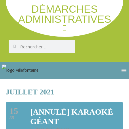
DÉMARCHES
ADMINISTRATIVES
JUILLET 2021
15
[ANNULÉ] KARAOKÉ
JUI
GÉANT