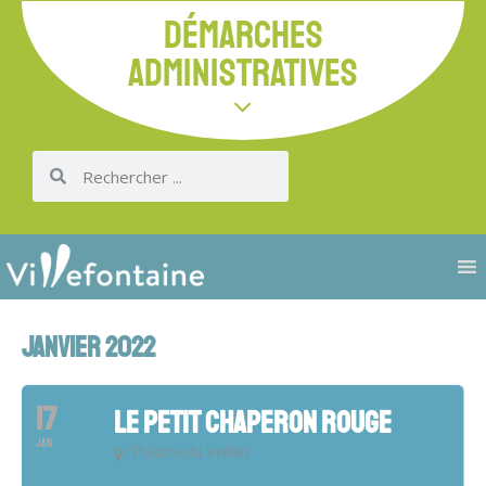
DÉMARCHES
ADMINISTRATIVES
JANVIER 2022
17
LE PETIT CHAPERON ROUGE
JAN
Théâtre du Vellein